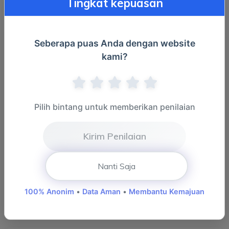
Tingkat kepuasan
Seberapa puas Anda dengan website
Berita Terbaru
kami?
Pemkab Sarolangun Perkuat Benteng
Desa d...
BERITA DAERAH
07 AUG, 2026
Pilih bintang untuk memberikan penilaian
Bupati Hurmin Kukuhkan Saka
Bhayangkara...
Kirim Penilaian
BERITA DAERAH
06 AUG, 2026
Pemkab Sarolangun Perkuat
Nanti Saja
Ketahanan Gene...
100% Anonim
•
Data Aman
•
Membantu Kemajuan
BERITA DAERAH
06 AUG, 2026