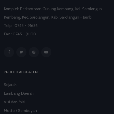
Komplek Perkantoran Gunung Kembang, Kel. Sarolangun
01 Aug 2026 18:00
artikel
Kembang, Kec. Sarolangun, Kab. Sarolangun - Jambi
Staf Khusus Menteri Investasi dan Hilirisasi/BKPM:
Telp : 0745 - 91636
Investasi Inklusif Dimulai dari Mengubah Cara
Fax : 0745 - 91100
Pandang terhadap Penyandang Disabilitas
31 Jul 2026 16:04
artikel
PROFIL KABUPATEN
Sejarah
Lambang Daerah
Visi dan Misi
Motto / Semboyan