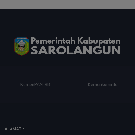
Ini Teks Lengkap Doa Kebangsaan Umat Kristen
Protestan di Monas
03 Aug 2026 09:42
artikel
Paduan Suara yang Menyatukan Harapan untuk
Indonesia
03 Aug 2026 09:38
artikel
KemenPAN-RB
Kemenkominfo
Dalam Zikir dan Doa Kebangsaan, Tio Menemukan
Makna Keberagaman
03 Aug 2026 08:52
artikel
Profil Enam Pemuka Agama Pembaca Doa
ALAMAT :
Kebangsaan di Monas