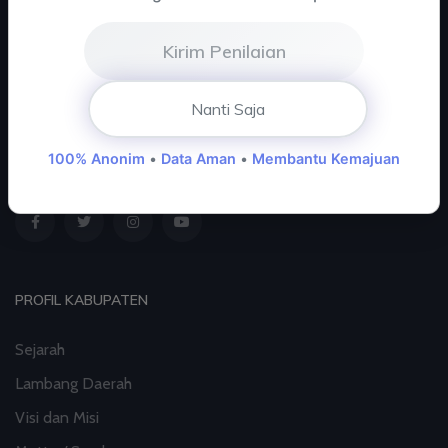
Kirim Penilaian
Komplek Perkantoran Gunung Kembang, Kel. Sarolangun
Kembang, Kec. Sarolangun, Kab. Sarolangun - Jambi
Nanti Saja
Telp : 0745 - 91636
Fax : 0745 - 91100
100% Anonim
•
Data Aman
•
Membantu Kemajuan
PROFIL KABUPATEN
Sejarah
Lambang Daerah
Visi dan Misi