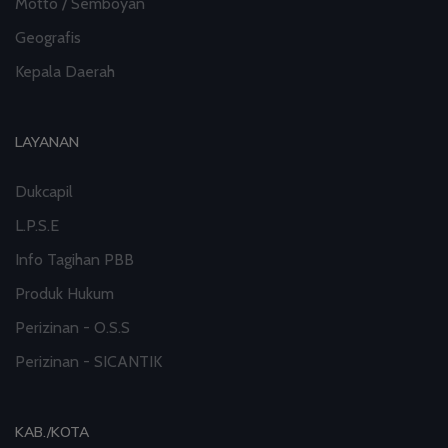
Motto / Semboyan
Geografis
Kepala Daerah
LAYANAN
Dukcapil
L.P.S.E
Info Tagihan PBB
Produk Hukum
Perizinan - O.S.S
Perizinan - SICANTIK
KAB./KOTA