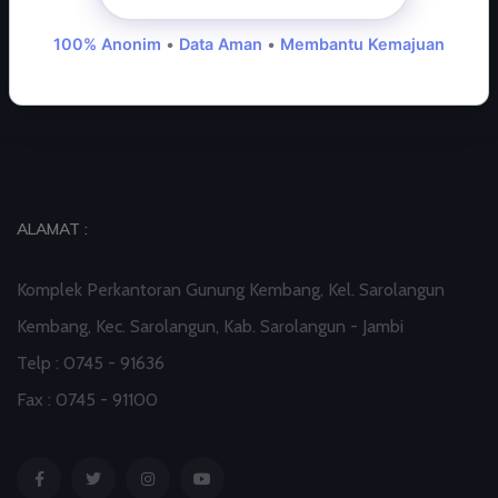
100% Anonim
•
Data Aman
•
Membantu Kemajuan
KemenPAN-RB
Kemenkominfo
ALAMAT :
Komplek Perkantoran Gunung Kembang, Kel. Sarolangun
Kembang, Kec. Sarolangun, Kab. Sarolangun - Jambi
Telp : 0745 - 91636
Fax : 0745 - 91100