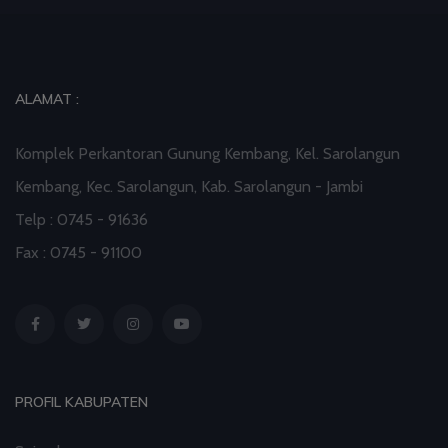
03 Aug 2026 08:52
artikel
Profil Enam Pemuka Agama Pembaca Doa
ALAMAT :
Kebangsaan di Monas
Komplek Perkantoran Gunung Kembang, Kel. Sarolangun
01 Aug 2026 18:00
artikel
Kembang, Kec. Sarolangun, Kab. Sarolangun - Jambi
Staf Khusus Menteri Investasi dan Hilirisasi/BKPM:
Telp : 0745 - 91636
Investasi Inklusif Dimulai dari Mengubah Cara
Fax : 0745 - 91100
Pandang terhadap Penyandang Disabilitas
31 Jul 2026 16:04
artikel
PROFIL KABUPATEN