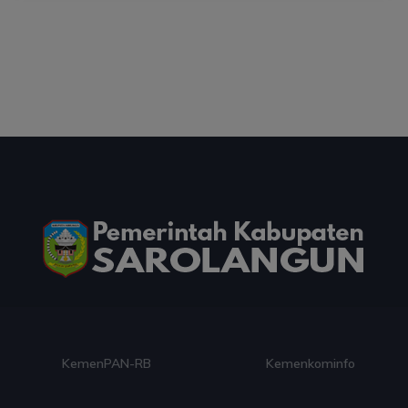
Hadiah Al-Qur'an untuk Mereka yang
Menghadiahkan Kemerdekaan
03 Aug 2026 09:49
artikel
Ini Teks Lengkap Doa Kebangsaan Umat Kristen
Protestan di Monas
03 Aug 2026 09:42
artikel
Paduan Suara yang Menyatukan Harapan untuk
Indonesia
03 Aug 2026 09:38
artikel
KemenPAN-RB
Kemenkominfo
Dalam Zikir dan Doa Kebangsaan, Tio Menemukan
Makna Keberagaman