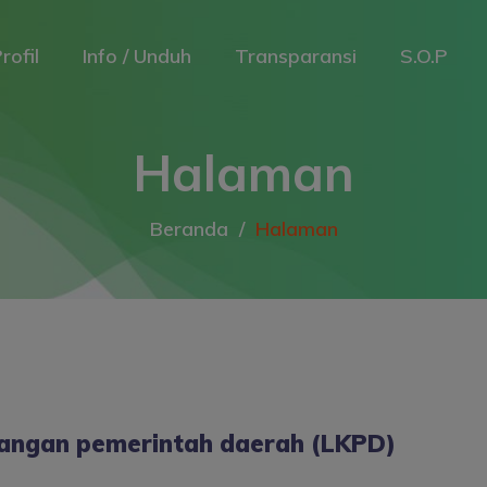
rofil
Info / Unduh
Transparansi
S.O.P
Halaman
Beranda
Halaman
angan pemerintah daerah (LKPD)