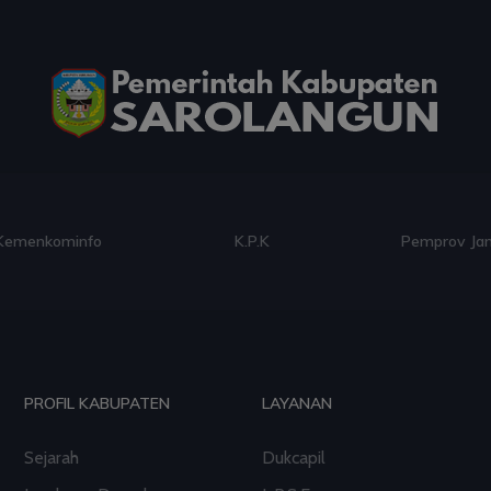
Kemenkominfo
K.P.K
Pemprov Ja
PROFIL KABUPATEN
LAYANAN
Sejarah
Dukcapil