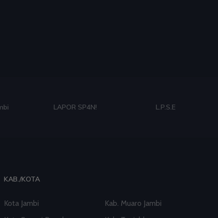
mbi
LAPOR SP4N!
L.P.S.E
KAB./KOTA
Kota Jambi
Kab. Muaro Jambi