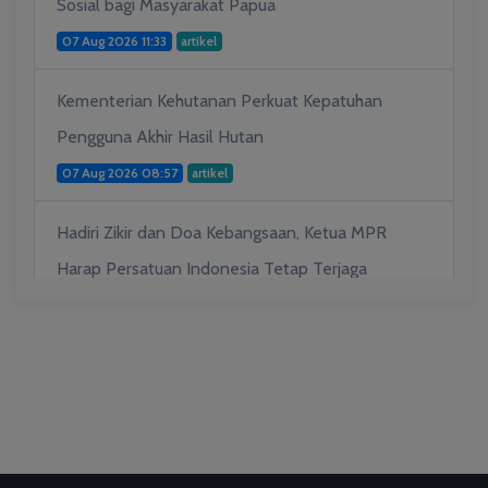
Sosial bagi Masyarakat Papua
07 Aug 2026 11:33
artikel
Kementerian Kehutanan Perkuat Kepatuhan
Pengguna Akhir Hasil Hutan
07 Aug 2026 08:57
artikel
Hadiri Zikir dan Doa Kebangsaan, Ketua MPR
Harap Persatuan Indonesia Tetap Terjaga
03 Aug 2026 09:55
artikel
Apresiasi Tokoh Agama di Zikir dan Doa
Kebangsaan, Menag Bicara Kerukunan Modal
Pembangunan
03 Aug 2026 09:53
artikel