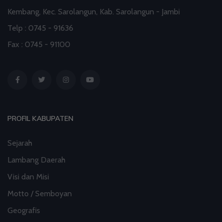
Kembang, Kec. Sarolangun, Kab. Sarolangun - Jambi
03 Aug 2026 08:52
artikel
Telp : 0745 - 91636
Profil Enam Pemuka Agama Pembaca Doa
Fax : 0745 - 91100
Kebangsaan di Monas
01 Aug 2026 18:00
artikel
PROFIL KABUPATEN
Sejarah
Lambang Daerah
Visi dan Misi
Motto / Semboyan
Geografis