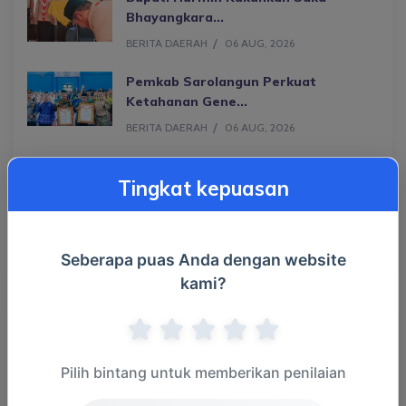
Bhayangkara...
BERITA DAERAH
06 AUG, 2026
Pemkab Sarolangun Perkuat
Ketahanan Gene...
BERITA DAERAH
06 AUG, 2026
Tingkat kepuasan
Populer
Seberapa puas Anda dengan website
kami?
Kategori
Pilih bintang untuk memberikan penilaian
Berita Daerah
(1866)