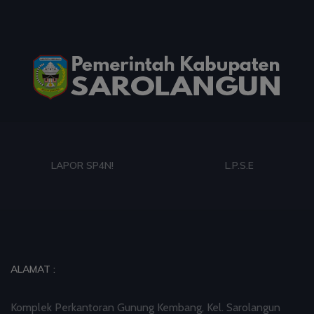
Hadiah Al-Qur'an untuk Mereka yang
Menghadiahkan Kemerdekaan
03 Aug 2026 09:49
artikel
Ini Teks Lengkap Doa Kebangsaan Umat Kristen
Protestan di Monas
03 Aug 2026 09:42
artikel
LAPOR SP4N!
L.P.S.E
Paduan Suara yang Menyatukan Harapan untuk
Indonesia
03 Aug 2026 09:38
artikel
ALAMAT :
Dalam Zikir dan Doa Kebangsaan, Tio Menemukan
Makna Keberagaman
Komplek Perkantoran Gunung Kembang, Kel. Sarolangun