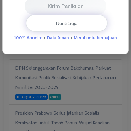
Mtq Ke-52 Provinsi Jambi
(47)
Kirim Penilaian
Sarolangun Layak Anak
(2)
Nanti Saja
100% Anonim
•
Data Aman
•
Membantu Kemajuan
G.P.R KOMINFO
DPN Selenggarakan Forum Bakohumas, Perkuat
Komunikasi Publik Sosialisasi Kebijakan Pertahanan
Nirmiliter 2025-2029
10 Aug 2026 10:28
artikel
Presiden Prabowo Serius Jalankan Sosialis
Kerakyatan untuk Tanah Papua, Wujud Keadilan