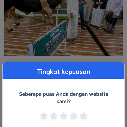
Di Masjid Al-Falah, Bupati menyerahkan secara simbolis
Tingkat kepuasan
bantuan hewan qurban berupa satu ekor sapi Jenis
Frisien Holstein dengan berat 976kg dari Bapak
Presiden R.I Prabowo Subianto kepada pengurus masjid
Seberapa puas Anda dengan website
dan panitia pelaksana qurban setempat. Daging qurban
kami?
ini nantinya akan dibagikan kepada para mustahik dan
masyarakat yang membutuhkan di sekitar lingkungan
masjid.