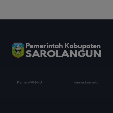
Menghadiahkan Kemerdekaan
03 Aug 2026 09:49
artikel
Ini Teks Lengkap Doa Kebangsaan Umat Kristen
Protestan di Monas
03 Aug 2026 09:42
artikel
Paduan Suara yang Menyatukan Harapan untuk
Indonesia
03 Aug 2026 09:38
artikel
Kemenkominfo
K.P.K
Dalam Zikir dan Doa Kebangsaan, Tio Menemukan
Makna Keberagaman
03 Aug 2026 08:52
artikel