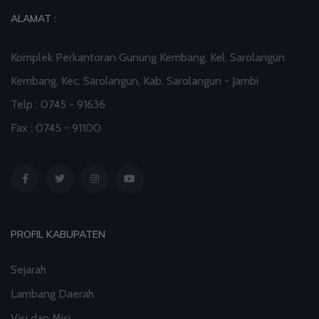
Profil Enam Pemuka Agama Pembaca Doa
ALAMAT :
Kebangsaan di Monas
Komplek Perkantoran Gunung Kembang, Kel. Sarolangun
01 Aug 2026 18:00
artikel
Kembang, Kec. Sarolangun, Kab. Sarolangun - Jambi
Staf Khusus Menteri Investasi dan Hilirisasi/BKPM:
Telp : 0745 - 91636
Investasi Inklusif Dimulai dari Mengubah Cara
Fax : 0745 - 91100
Pandang terhadap Penyandang Disabilitas
31 Jul 2026 16:04
artikel
PROFIL KABUPATEN
Sejarah
Lambang Daerah
Visi dan Misi