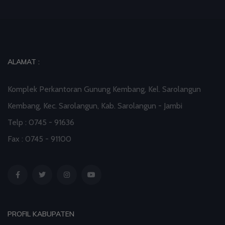
Paduan Suara yang Menyatukan Harapan untuk
Indonesia
03 Aug 2026 09:38
artikel
ALAMAT :
Dalam Zikir dan Doa Kebangsaan, Tio Menemukan
Makna Keberagaman
Komplek Perkantoran Gunung Kembang, Kel. Sarolangun
Kembang, Kec. Sarolangun, Kab. Sarolangun - Jambi
03 Aug 2026 08:52
artikel
Telp : 0745 - 91636
Profil Enam Pemuka Agama Pembaca Doa
Fax : 0745 - 91100
Kebangsaan di Monas
01 Aug 2026 18:00
artikel
PROFIL KABUPATEN