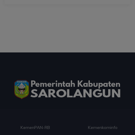
03 Aug 2026 09:55
artikel
Apresiasi Tokoh Agama di Zikir dan Doa
Kebangsaan, Menag Bicara Kerukunan Modal
Pembangunan
03 Aug 2026 09:53
artikel
Hadiah Al-Qur'an untuk Mereka yang
Menghadiahkan Kemerdekaan
03 Aug 2026 09:49
artikel
Ini Teks Lengkap Doa Kebangsaan Umat Kristen
Protestan di Monas
03 Aug 2026 09:42
artikel
KemenPAN-RB
Kemenkominfo