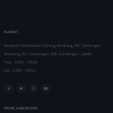
Pandang terhadap Penyandang Disabilitas
31 Jul 2026 16:04
artikel
Hindari Kepadatan, Kemenag Imbau Peserta Zikir
ALAMAT :
dan Doa Kebangsaan Datang Lebih Awal
Komplek Perkantoran Gunung Kembang, Kel. Sarolangun
31 Jul 2026 12:09
artikel
Kembang, Kec. Sarolangun, Kab. Sarolangun - Jambi
Ada Layanan Kesehatan selama Zikir dan Doa
Telp : 0745 - 91636
Kebangsaan di Monas
Fax : 0745 - 91100
30 Jul 2026 21:07
artikel
PROFIL KABUPATEN