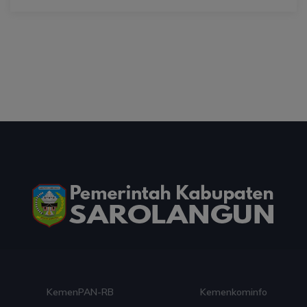
Paduan Suara yang Menyatukan Harapan untuk
Indonesia
03 Aug 2026 09:38
artikel
Dalam Zikir dan Doa Kebangsaan, Tio Menemukan
Makna Keberagaman
03 Aug 2026 08:52
artikel
Profil Enam Pemuka Agama Pembaca Doa
Kebangsaan di Monas
01 Aug 2026 18:00
artikel
Staf Khusus Menteri Investasi dan Hilirisasi/BKPM:
KemenPAN-RB
Kemenkominfo
Investasi Inklusif Dimulai dari Mengubah Cara