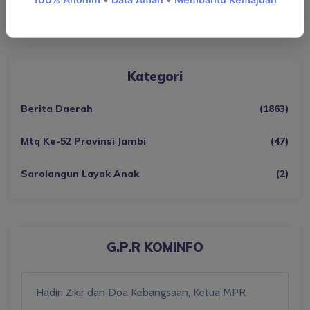
ARTIKEL
14 JUL, 2024
Kategori
Berita Daerah
(1863)
Mtq Ke-52 Provinsi Jambi
(47)
Sarolangun Layak Anak
(2)
G.P.R KOMINFO
Hadiri Zikir dan Doa Kebangsaan, Ketua MPR