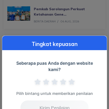
Pemkab Sarolangun Perkuat
Ketahanan Gene...
BERITA DAERAH
06 AUG, 2026
Tingkat kepuasan
Populer
Seberapa puas Anda dengan website
kami?
Kategori
Berita Daerah
(1866)
Pilih bintang untuk memberikan penilaian
Mtq Ke-52 Provinsi Jambi
(47)
Kirim Penilaian