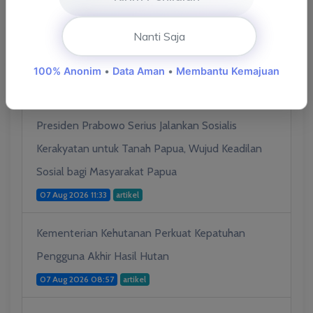
Sarolangun Layak Anak
(2)
Nanti Saja
100% Anonim
•
Data Aman
•
Membantu Kemajuan
G.P.R KOMINFO
Presiden Prabowo Serius Jalankan Sosialis
Kerakyatan untuk Tanah Papua, Wujud Keadilan
Sosial bagi Masyarakat Papua
07 Aug 2026 11:33
artikel
Kementerian Kehutanan Perkuat Kepatuhan
Pengguna Akhir Hasil Hutan
07 Aug 2026 08:57
artikel