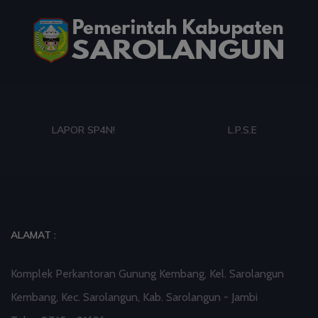
03 Aug 2026 09:42
artikel
Paduan Suara yang Menyatukan Harapan untuk
Indonesia
03 Aug 2026 09:38
artikel
LAPOR SP4N!
L.P.S.E
Dalam Zikir dan Doa Kebangsaan, Tio Menemukan
Makna Keberagaman
03 Aug 2026 08:52
artikel
Profil Enam Pemuka Agama Pembaca Doa
ALAMAT :
Kebangsaan di Monas
Komplek Perkantoran Gunung Kembang, Kel. Sarolangun
01 Aug 2026 18:00
artikel
Kembang, Kec. Sarolangun, Kab. Sarolangun - Jambi
Staf Khusus Menteri Investasi dan Hilirisasi/BKPM: