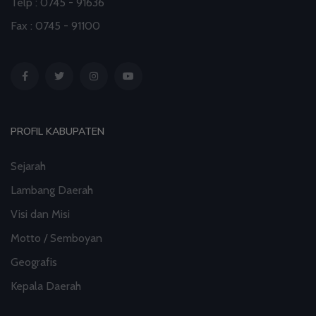
Telp : 0745 - 91636
Investasi Inklusif Dimulai dari Mengubah Cara
Fax : 0745 - 91100
Pandang terhadap Penyandang Disabilitas
31 Jul 2026 16:04
artikel
PROFIL KABUPATEN
Sejarah
Lambang Daerah
Visi dan Misi
Motto / Semboyan
Geografis
Kepala Daerah