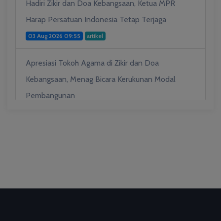
Hadiri Zikir dan Doa Kebangsaan, Ketua MPR
Harap Persatuan Indonesia Tetap Terjaga
03 Aug 2026 09:55
artikel
Apresiasi Tokoh Agama di Zikir dan Doa
Kebangsaan, Menag Bicara Kerukunan Modal
Pembangunan
03 Aug 2026 09:53
artikel
Hadiah Al-Qur'an untuk Mereka yang
Menghadiahkan Kemerdekaan
03 Aug 2026 09:49
artikel
Ini Teks Lengkap Doa Kebangsaan Umat Kristen
Protestan di Monas