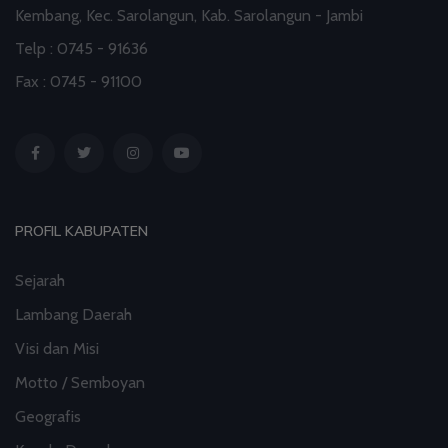
Kembang, Kec. Sarolangun, Kab. Sarolangun - Jambi
Staf Khusus Menteri Investasi dan Hilirisasi/BKPM:
Telp : 0745 - 91636
Investasi Inklusif Dimulai dari Mengubah Cara
Fax : 0745 - 91100
Pandang terhadap Penyandang Disabilitas
31 Jul 2026 16:04
artikel
PROFIL KABUPATEN
Sejarah
Lambang Daerah
Visi dan Misi
Motto / Semboyan
Geografis