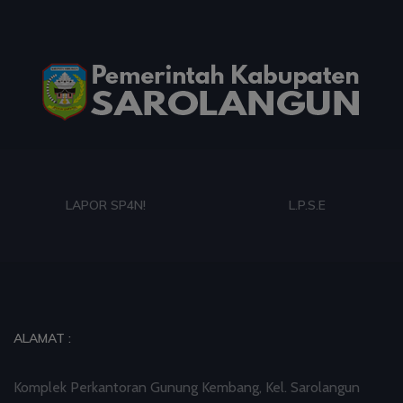
Protestan di Monas
03 Aug 2026 09:42
artikel
Paduan Suara yang Menyatukan Harapan untuk
Indonesia
03 Aug 2026 09:38
artikel
LAPOR SP4N!
L.P.S.E
Dalam Zikir dan Doa Kebangsaan, Tio Menemukan
Makna Keberagaman
03 Aug 2026 08:52
artikel
Profil Enam Pemuka Agama Pembaca Doa
ALAMAT :
Kebangsaan di Monas
Komplek Perkantoran Gunung Kembang, Kel. Sarolangun
01 Aug 2026 18:00
artikel