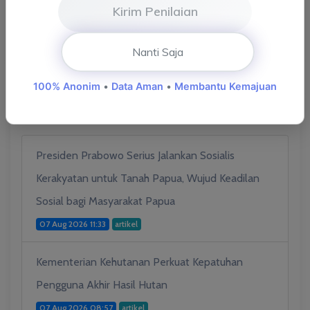
Mtq Ke-52 Provinsi Jambi
(47)
Kirim Penilaian
Sarolangun Layak Anak
(2)
Nanti Saja
100% Anonim
•
Data Aman
•
Membantu Kemajuan
G.P.R KOMINFO
Presiden Prabowo Serius Jalankan Sosialis
Kerakyatan untuk Tanah Papua, Wujud Keadilan
Sosial bagi Masyarakat Papua
07 Aug 2026 11:33
artikel
Kementerian Kehutanan Perkuat Kepatuhan
Pengguna Akhir Hasil Hutan
07 Aug 2026 08:57
artikel