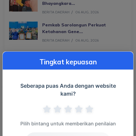
Bhayangkara...
BERITA DAERAH
06 AUG, 2026
Pemkab Sarolangun Perkuat
Ketahanan Gene...
BERITA DAERAH
06 AUG, 2026
Tingkat kepuasan
Populer
Seberapa puas Anda dengan website
kami?
Kategori
Pilih bintang untuk memberikan penilaian
Berita Daerah
(1866)