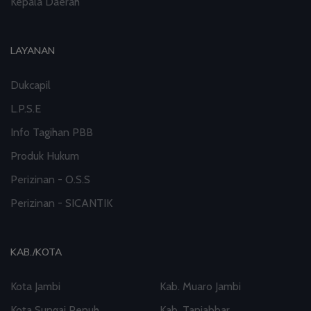
Kepala Daerah
LAYANAN
Dukcapil
L.P.S.E
Info Tagihan PBB
Produk Hukum
Perizinan - O.S.S
Perizinan - SICANTIK
KAB./KOTA
Kota Jambi
Kab. Muaro Jambi
Kota Sungai Penuh
Kab. Tanjabbar