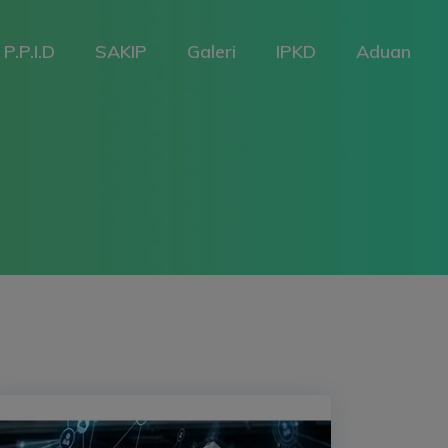
P.P.I.D
SAKIP
Galeri
IPKD
Aduan