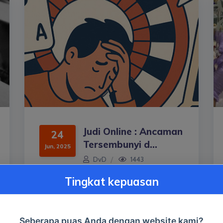
Judi Online : Ancaman
24
Tersembunyi d...
Jun, 2025
DvD
1443
Tingkat kepuasan
Read More
+
Seberapa puas Anda dengan website kami?