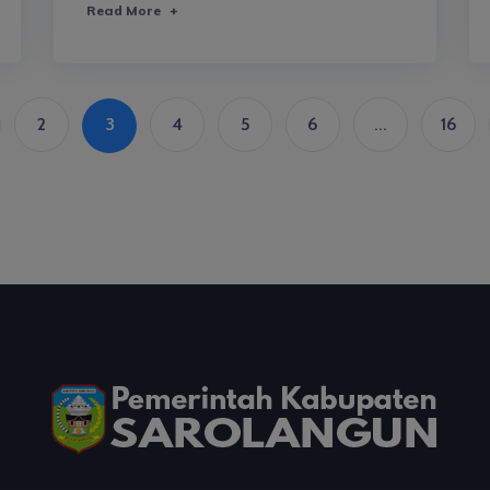
Read More
+
2
3
4
5
6
...
16