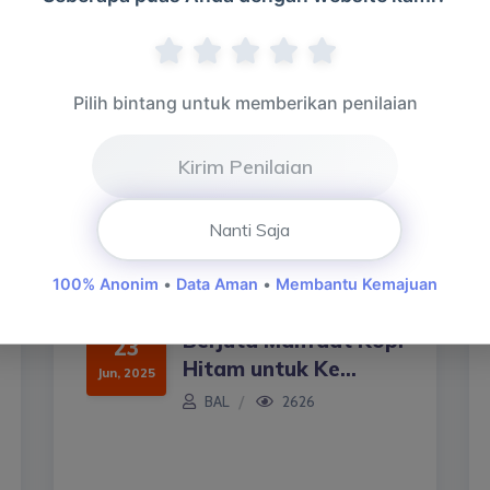
Pilih bintang untuk memberikan penilaian
Kirim Penilaian
Nanti Saja
100% Anonim
•
Data Aman
•
Membantu Kemajuan
Berjuta Manfaat Kopi
23
Hitam untuk Ke...
Jun, 2025
BAL
2626