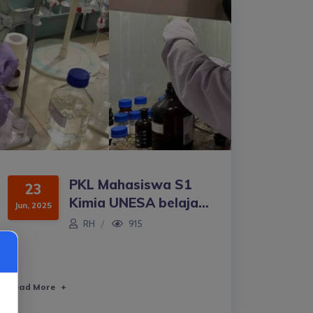
PKL Mahasiswa S1
23
Kimia UNESA belaja...
Jun, 2025
RH
915
Read More
+