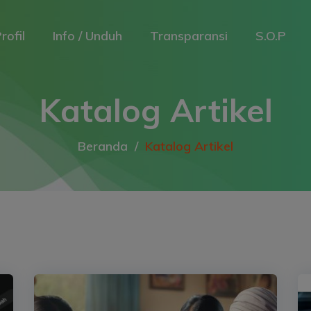
rofil
Info / Unduh
Transparansi
S.O.P
Katalog Artikel
Beranda
Katalog Artikel