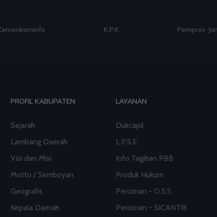
Kemenkominfo
K.P.K
Pemprov Ja
PROFIL KABUPATEN
LAYANAN
Sejarah
Dukcapil
Lambang Daerah
L.P.S.E
Visi dan Misi
Info Tagihan PBB
Motto / Semboyan
Produk Hukum
Geografis
Perizinan - O.S.S
Kepala Daerah
Perizinan - SICANTIK