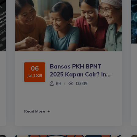
Bansos PKH BPNT
06
2025 Kapan Cair? In...
Jul, 2025
RH
133819
Read More
+