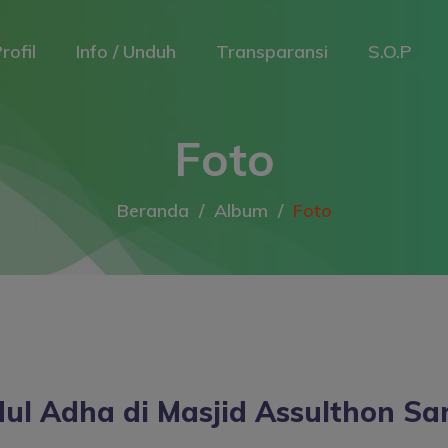
rofil
Info / Unduh
Transparansi
S.O.P
Foto
Beranda
Album
Foto
dul Adha di Masjid Assulthon S