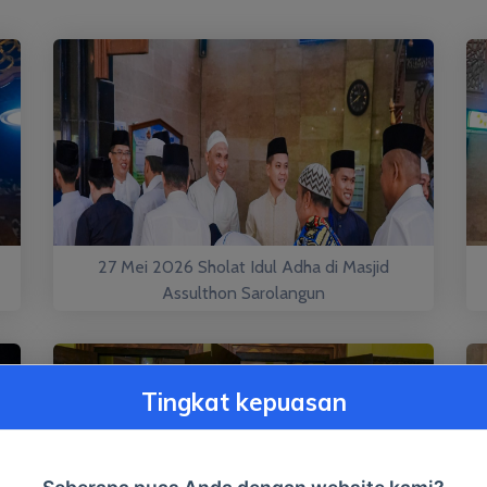
27 Mei 2026 Sholat Idul Adha di Masjid
Assulthon Sarolangun
Tingkat kepuasan