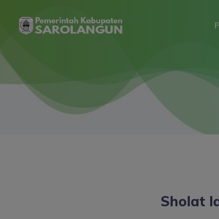
P
Sholat I