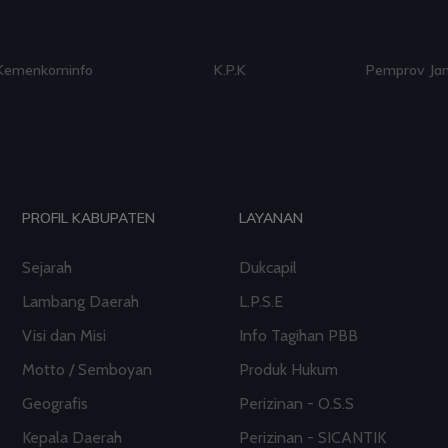
Kemenkominfo
K.P.K
Pemprov Ja
PROFIL KABUPATEN
LAYANAN
Sejarah
Dukcapil
Lambang Daerah
L.P.S.E
Visi dan Misi
Info Tagihan PBB
Motto / Semboyan
Produk Hukum
Geografis
Perizinan - O.S.S
Kepala Daerah
Perizinan - SICANTIK