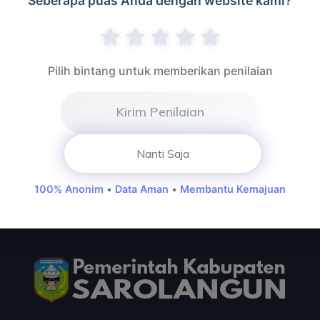
Seberapa puas Anda dengan website kami?
27 Mei 2026 Sholat Idul Adha di Masjid
Pilih bintang untuk memberikan penilaian
Assulthon Sarolangun
Kirim Penilaian
Nanti Saja
100% Anonim
•
Data Aman
•
Membantu Kemajuan