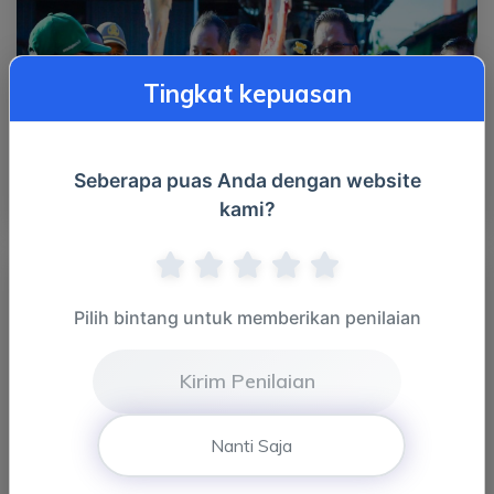
Tingkat kepuasan
Seberapa puas Anda dengan website
26 Mei 2026 Pemantauan Harga dan Ketersediaan Bahan
kami?
Tanaman...
Pilih bintang untuk memberikan penilaian
Kirim Penilaian
Nanti Saja
26 Mei 2026 Pemantauan Harga dan Ketersediaan Bahan