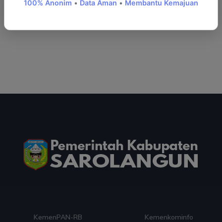
100% Anonim
•
Data Aman
•
Membantu Kemajuan
Tanaman...
KemenPAN-RB
Kemenkominfo