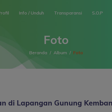
rofil
Info / Unduh
Transparansi
S.O.P
Foto
Beranda
Album
Foto
an di Lapangan Gunung Kemban