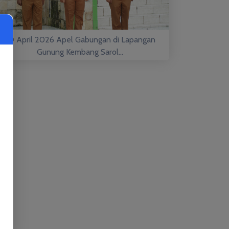
20 April 2026 Apel Gabungan di Lapangan
Gunung Kembang Sarol...