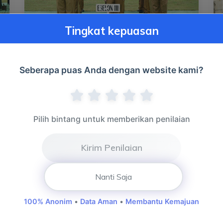
Tingkat kepuasan
20 April 2026 Apel Gabungan di Lapangan
Gunung Kembang Sarol...
Seberapa puas Anda dengan website kami?
Pilih bintang untuk memberikan penilaian
Kirim Penilaian
Nanti Saja
100% Anonim
•
Data Aman
•
Membantu Kemajuan