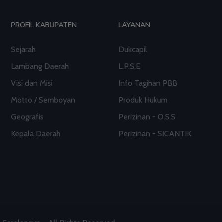
PROFIL KABUPATEN
LAYANAN
Sejarah
Dukcapil
Lambang Daerah
L.P.S.E
Visi dan Misi
Info Tagihan PBB
Motto / Semboyan
Produk Hukum
Geografis
Perizinan - O.S.S
Kepala Daerah
Perizinan - SICANTIK