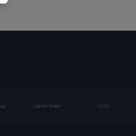
mbi
LAPOR SP4N!
L.P.S.E