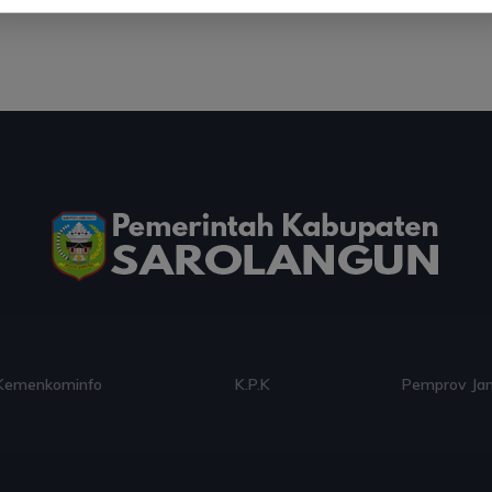
Kemenkominfo
K.P.K
Pemprov Ja