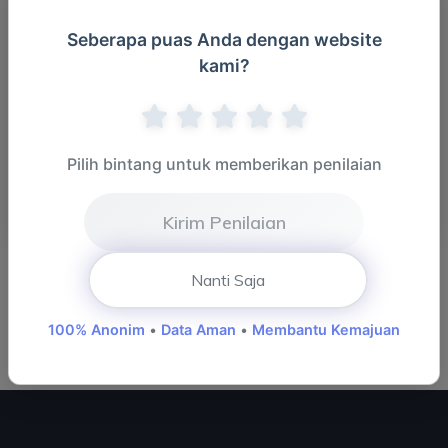
Seberapa puas Anda dengan website
kami?
Pilih bintang untuk memberikan penilaian
28 Juli 2025 -&nbsp;Zoom Meeting Monitoring Situasi
Kirim Penilaian
Terkini...
Nanti Saja
100% Anonim
•
Data Aman
•
Membantu Kemajuan