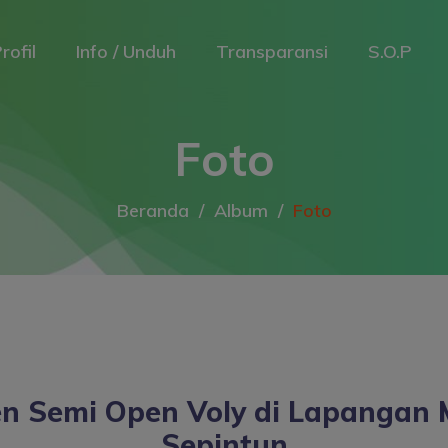
rofil
Info / Unduh
Transparansi
S.O.P
Foto
Beranda
Album
Foto
 Semi Open Voly di Lapangan 
Sepintun