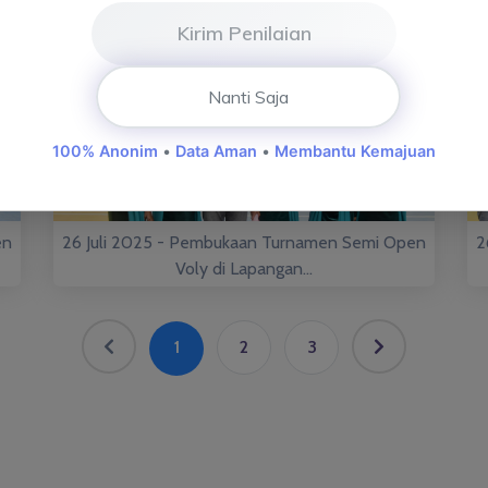
Kirim Penilaian
Nanti Saja
100% Anonim
•
Data Aman
•
Membantu Kemajuan
en
26 Juli 2025 - Pembukaan Turnamen Semi Open
2
Voly di Lapangan...
1
2
3