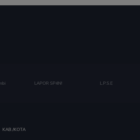
mbi
LAPOR SP4N!
L.P.S.E
KAB./KOTA