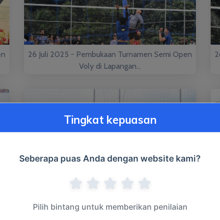
en
26 Juli 2025 - Pembukaan Turnamen Semi Open
2
Voly di Lapangan...
Tingkat kepuasan
Seberapa puas Anda dengan website kami?
en
26 Juli 2025 - Pembukaan Turnamen Semi Open
2
Voly di Lapangan...
Pilih bintang untuk memberikan penilaian