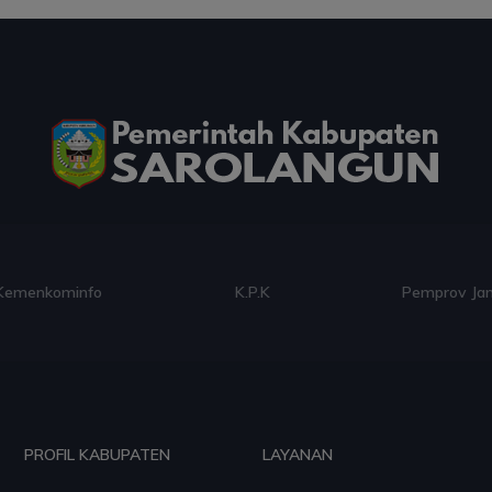
Kemenkominfo
K.P.K
Pemprov Ja
PROFIL KABUPATEN
LAYANAN