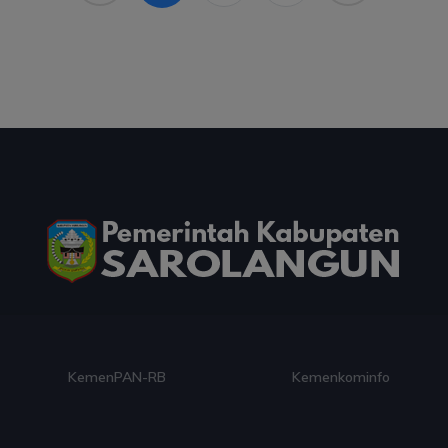
enPAN-RB
Kemenkominfo