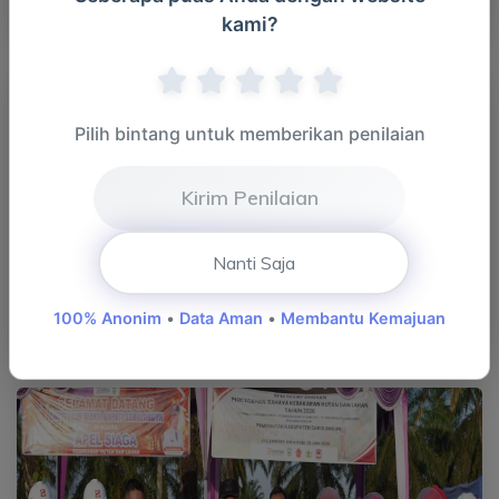
kami?
Hutan da...
Pilih bintang untuk memberikan penilaian
Kirim Penilaian
Nanti Saja
22 Juni 2026 Apel Siaga Pencegahan Bahaya Kebakaran
100% Anonim
•
Data Aman
•
Membantu Kemajuan
Hutan da...