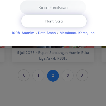
Kirim Penilaian
Nanti Saja
100% Anonim
•
Data Aman
•
Membantu Kemajuan
5 Juli 2025 - Bupati Sarolangun Hurmin Buka
Liga Askab PSSI...
1
2
3