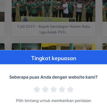
5 Juli 2025 - Bupati Sarolangun Hurmin Buka
Liga Askab PSSI...
Tingkat kepuasan
Seberapa puas Anda dengan website kami?
5 Juli 2025 - Bupati Sarolangun Hurmin Buka
Liga Askab PSSI...
Pilih bintang untuk memberikan penilaian