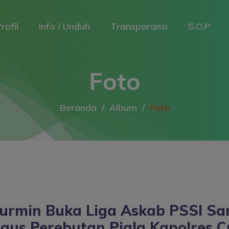
rofil
Info / Unduh
Transparansi
S.O.P
Foto
Beranda
Album
Foto
urmin Buka Liga Askab PSSI Sa
igus Perebutan Piala Kapolres 