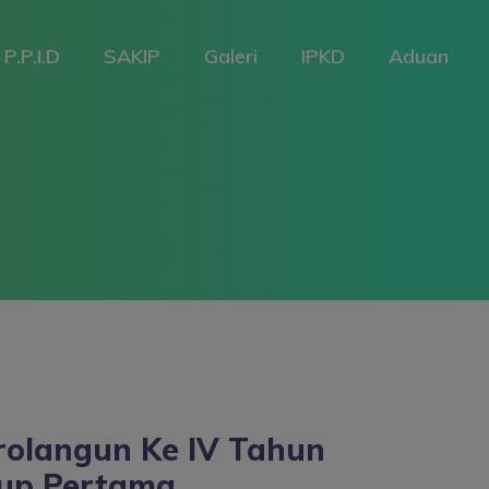
P.P.I.D
SAKIP
Galeri
IPKD
Aduan
rolangun Ke IV Tahun
Cup Pertama