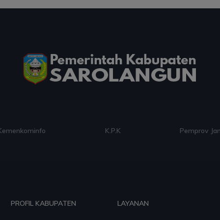
Kemenkominfo
K.P.K
Pemprov Ja
PROFIL KABUPATEN
LAYANAN