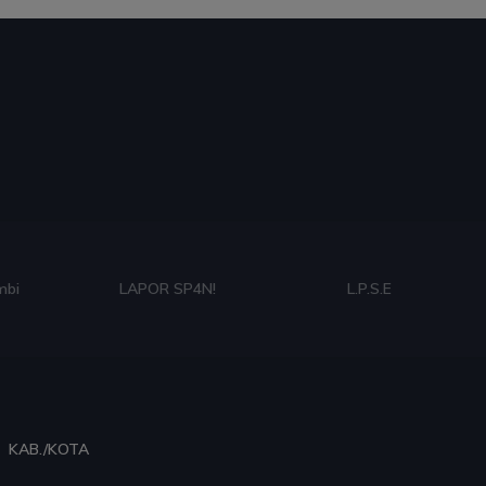
mbi
LAPOR SP4N!
L.P.S.E
KAB./KOTA