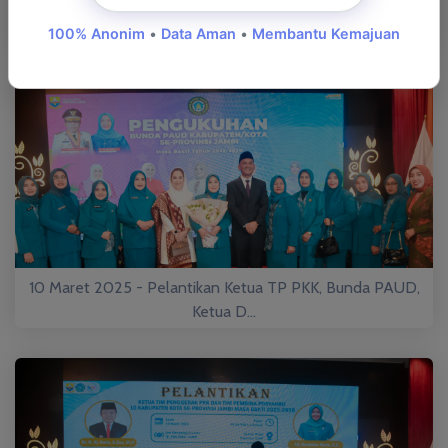
10 Maret 2025 - Pelantikan Ketua TP PKK, Bunda PAUD,
Ketua D...
100% Anonim
•
Data Aman
•
Membantu Kemajuan
10 Maret 2025 - Pelantikan Ketua TP PKK, Bunda PAUD,
Ketua D...