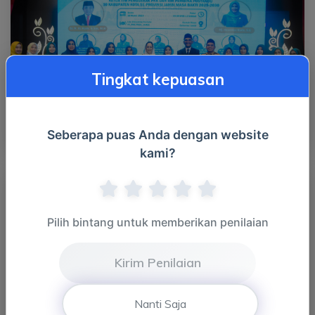
Tingkat kepuasan
10 Maret 2025 - Pelantikan Ketua TP PKK, Bunda PAUD,
Seberapa puas Anda dengan website
Ketua D...
kami?
Pilih bintang untuk memberikan penilaian
Kirim Penilaian
Nanti Saja